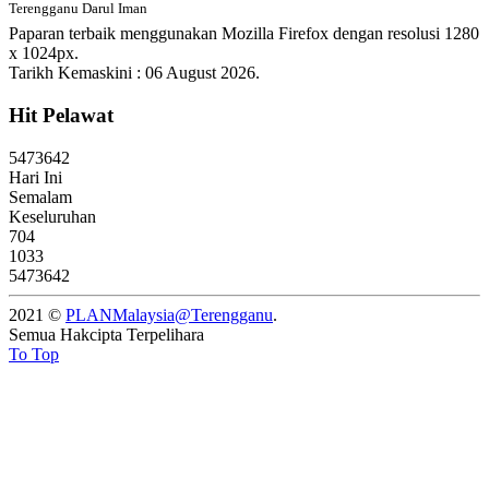
Terengganu Darul Iman
Paparan terbaik menggunakan Mozilla Firefox dengan resolusi 1280
x 1024px.
Tarikh Kemaskini : 06 August 2026.
Hit Pelawat
5
4
7
3
6
4
2
Hari Ini
Semalam
Keseluruhan
704
1033
5473642
2021 ©
PLANMalaysia@Terengganu
.
Semua Hakcipta Terpelihara
To Top