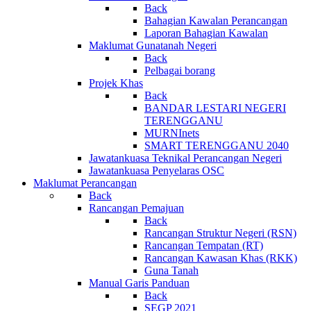
Back
Bahagian Kawalan Perancangan
Laporan Bahagian Kawalan
Maklumat Gunatanah Negeri
Back
Pelbagai borang
Projek Khas
Back
BANDAR LESTARI NEGERI
TERENGGANU
MURNInets
SMART TERENGGANU 2040
Jawatankuasa Teknikal Perancangan Negeri
Jawatankuasa Penyelaras OSC
Maklumat Perancangan
Back
Rancangan Pemajuan
Back
Rancangan Struktur Negeri (RSN)
Rancangan Tempatan (RT)
Rancangan Kawasan Khas (RKK)
Guna Tanah
Manual Garis Panduan
Back
SEGP 2021