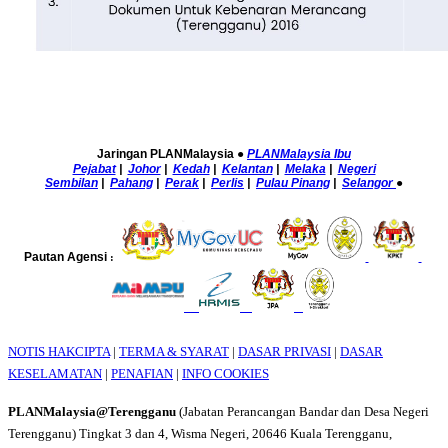
Jaringan PLANMalaysia
●
PLANMalaysia Ibu
Pejabat
|
Johor
|
Kedah
|
Kelantan
|
Melaka
|
Negeri
Sembilan
|
Pahang
|
Perak
|
Perlis
|
Pulau Pinang
|
Selangor
●
Pautan Agensi
:
NOTIS HAKCIPTA
|
TERMA & SYARAT
|
DASAR PRIVASI
|
DASAR
KESELAMATAN
|
PENAFIAN
|
INFO COOKIES
PLANMalaysia@Terengganu
(Jabatan Perancangan Bandar dan Desa Negeri
Terengganu) Tingkat 3 dan 4, Wisma Negeri, 20646 Kuala Terengganu,