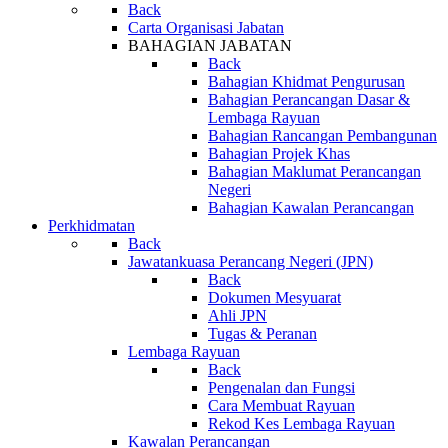
Back
Carta Organisasi Jabatan
BAHAGIAN JABATAN
Back
Bahagian Khidmat Pengurusan
Bahagian Perancangan Dasar &
Lembaga Rayuan
Bahagian Rancangan Pembangunan
Bahagian Projek Khas
Bahagian Maklumat Perancangan
Negeri
Bahagian Kawalan Perancangan
Perkhidmatan
Back
Jawatankuasa Perancang Negeri (JPN)
Back
Dokumen Mesyuarat
Ahli JPN
Tugas & Peranan
Lembaga Rayuan
Back
Pengenalan dan Fungsi
Cara Membuat Rayuan
Rekod Kes Lembaga Rayuan
Kawalan Perancangan