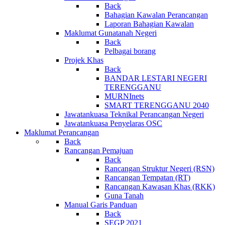
Back
Bahagian Kawalan Perancangan
Laporan Bahagian Kawalan
Maklumat Gunatanah Negeri
Back
Pelbagai borang
Projek Khas
Back
BANDAR LESTARI NEGERI
TERENGGANU
MURNInets
SMART TERENGGANU 2040
Jawatankuasa Teknikal Perancangan Negeri
Jawatankuasa Penyelaras OSC
Maklumat Perancangan
Back
Rancangan Pemajuan
Back
Rancangan Struktur Negeri (RSN)
Rancangan Tempatan (RT)
Rancangan Kawasan Khas (RKK)
Guna Tanah
Manual Garis Panduan
Back
SEGP 2021