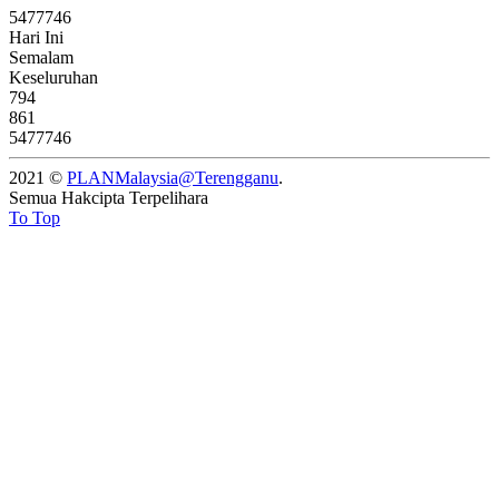
5
4
7
7
7
4
6
Hari Ini
Semalam
Keseluruhan
794
861
5477746
2021 ©
PLANMalaysia@Terengganu
.
Semua Hakcipta Terpelihara
To Top