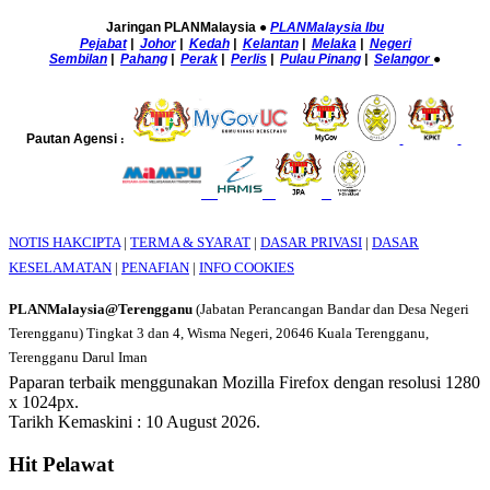
Jaringan PLANMalaysia
●
PLANMalaysia Ibu
Pejabat
|
Johor
|
Kedah
|
Kelantan
|
Melaka
|
Negeri
Sembilan
|
Pahang
|
Perak
|
Perlis
|
Pulau Pinang
|
Selangor
●
Pautan Agensi
:
NOTIS HAKCIPTA
|
TERMA & SYARAT
|
DASAR PRIVASI
|
DASAR
KESELAMATAN
|
PENAFIAN
|
INFO COOKIES
PLANMalaysia@Terengganu
(Jabatan Perancangan Bandar dan Desa Negeri
Terengganu) Tingkat 3 dan 4, Wisma Negeri, 20646 Kuala Terengganu,
Terengganu Darul Iman
Paparan terbaik menggunakan Mozilla Firefox dengan resolusi 1280
x 1024px.
Tarikh Kemaskini : 10 August 2026.
Hit Pelawat