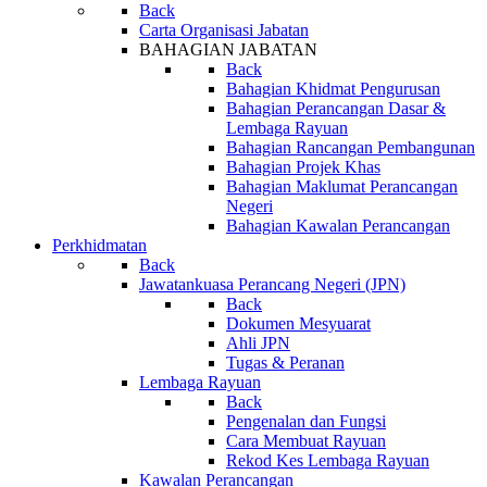
Back
Carta Organisasi Jabatan
BAHAGIAN JABATAN
Back
Bahagian Khidmat Pengurusan
Bahagian Perancangan Dasar &
Lembaga Rayuan
Bahagian Rancangan Pembangunan
Bahagian Projek Khas
Bahagian Maklumat Perancangan
Negeri
Bahagian Kawalan Perancangan
Perkhidmatan
Back
Jawatankuasa Perancang Negeri (JPN)
Back
Dokumen Mesyuarat
Ahli JPN
Tugas & Peranan
Lembaga Rayuan
Back
Pengenalan dan Fungsi
Cara Membuat Rayuan
Rekod Kes Lembaga Rayuan
Kawalan Perancangan