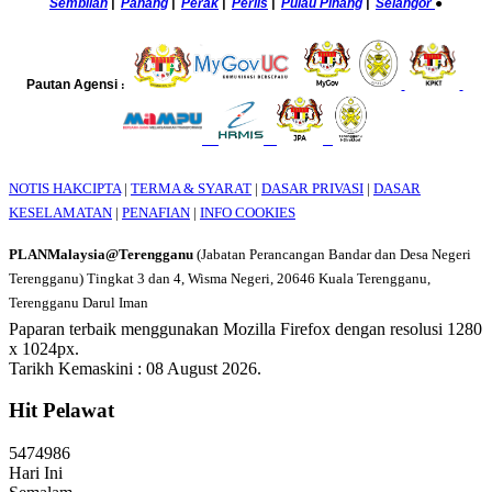
Sembilan
|
Pahang
|
Perak
|
Perlis
|
Pulau Pinang
|
Selangor
●
Pautan Agensi
:
NOTIS HAKCIPTA
|
TERMA & SYARAT
|
DASAR PRIVASI
|
DASAR
KESELAMATAN
|
PENAFIAN
|
INFO COOKIES
PLANMalaysia@Terengganu
(Jabatan Perancangan Bandar dan Desa Negeri
Terengganu) Tingkat 3 dan 4, Wisma Negeri, 20646 Kuala Terengganu,
Terengganu Darul Iman
Paparan terbaik menggunakan Mozilla Firefox dengan resolusi 1280
x 1024px.
Tarikh Kemaskini : 08 August 2026.
Hit Pelawat
5
4
7
4
9
8
6
Hari Ini