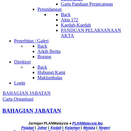
Garis Panduan Perancangan
Perundangan
Back
Akta 172
Kaedah-Kaedah
PANDUAN PELAKSANAAN
AKTA
Penerbitan / Galeri
Back
Arkib Berita
Borang
Direktori
Back
Hubungi Kami
Maklumbalas
Login
BAHAGIAN JABATAN
Carta Organisasi
BAHAGIAN JABATAN
Jaringan PLANMalaysia
●
PLANMalaysia Ibu
Pejabat
|
Johor
|
Kedah
|
Kelantan
|
Melaka
|
Negeri