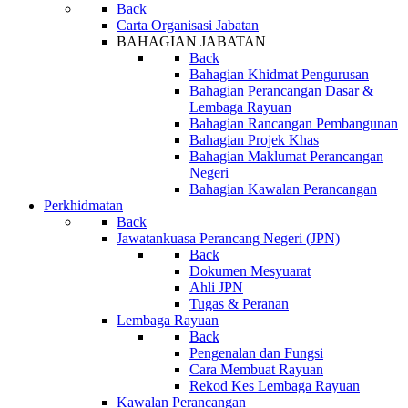
Back
Carta Organisasi Jabatan
BAHAGIAN JABATAN
Back
Bahagian Khidmat Pengurusan
Bahagian Perancangan Dasar &
Lembaga Rayuan
Bahagian Rancangan Pembangunan
Bahagian Projek Khas
Bahagian Maklumat Perancangan
Negeri
Bahagian Kawalan Perancangan
Perkhidmatan
Back
Jawatankuasa Perancang Negeri (JPN)
Back
Dokumen Mesyuarat
Ahli JPN
Tugas & Peranan
Lembaga Rayuan
Back
Pengenalan dan Fungsi
Cara Membuat Rayuan
Rekod Kes Lembaga Rayuan
Kawalan Perancangan