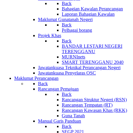
Back
Bahagian Kawalan Perancangan
Laporan Bahagian Kawalan
Maklumat Gunatanah Negeri
Back
Pelbagai borang
Projek Khas
Back
BANDAR LESTARI NEGERI
TERENGGANU
MURNInets
SMART TERENGGANU 2040
Jawatankuasa Teknikal Perancangan Negeri
Jawatankuasa Penyelaras OSC
Maklumat Perancangan
Back
Rancangan Pemajuan
Back
Rancangan Struktur Negeri (RSN)
Rancangan Tempatan (RT)
Rancangan Kawasan Khas (RKK)
Guna Tanah
Manual Garis Panduan
Back
SEGP 2021