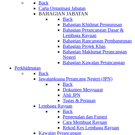
Back
Carta Organisasi Jabatan
BAHAGIAN JABATAN
Back
Bahagian Khidmat Pengurusan
Bahagian Perancangan Dasar &
Lembaga Rayuan
Bahagian Rancangan Pembangunan
Bahagian Projek Khas
Bahagian Maklumat Perancangan
Negeri
Bahagian Kawalan Perancangan
Perkhidmatan
Back
Jawatankuasa Perancang Negeri (JPN)
Back
Dokumen Mesyuarat
Ahli JPN
Tugas & Peranan
Lembaga Rayuan
Back
Pengenalan dan Fungsi
Cara Membuat Rayuan
Rekod Kes Lembaga Rayuan
Kawalan Perancangan