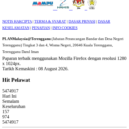
NOTIS HAKCIPTA
|
TERMA & SYARAT
|
DASAR PRIVASI
|
DASAR
KESELAMATAN
|
PENAFIAN
|
INFO COOKIES
PLANMalaysia@Terengganu
(Jabatan Perancangan Bandar dan Desa Negeri
Terengganu) Tingkat 3 dan 4, Wisma Negeri, 20646 Kuala Terengganu,
Terengganu Darul Iman
Paparan terbaik menggunakan Mozilla Firefox dengan resolusi 1280
x 1024px.
Tarikh Kemaskini : 08 August 2026.
Hit Pelawat
5
4
7
4
9
1
7
Hari Ini
Semalam
Keseluruhan
157
974
5474917