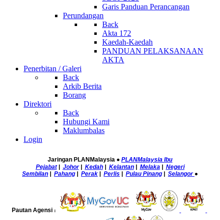
Garis Panduan Perancangan
Perundangan
Back
Akta 172
Kaedah-Kaedah
PANDUAN PELAKSANAAN
AKTA
Penerbitan / Galeri
Back
Arkib Berita
Borang
Direktori
Back
Hubungi Kami
Maklumbalas
Login
Jaringan PLANMalaysia
●
PLANMalaysia Ibu
Pejabat
|
Johor
|
Kedah
|
Kelantan
|
Melaka
|
Negeri
Sembilan
|
Pahang
|
Perak
|
Perlis
|
Pulau Pinang
|
Selangor
●
Pautan Agensi
: