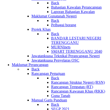
Back
Bahagian Kawalan Perancangan
Laporan Bahagian Kawalan
Maklumat Gunatanah Negeri
Back
Pelbagai borang
Projek Khas
Back
BANDAR LESTARI NEGERI
TERENGGANU
MURNInets
SMART TERENGGANU 2040
Jawatankuasa Teknikal Perancangan Negeri
Jawatankuasa Penyelaras OSC
Maklumat Perancangan
Back
Rancangan Pemajuan
Back
Rancangan Struktur Negeri (RSN)
Rancangan Tempatan (RT)
Rancangan Kawasan Khas (RKK)
Guna Tanah
Manual Garis Panduan
Back
SEGP 2021